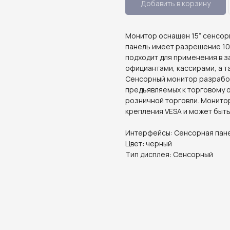
Добавить в корзину
Монитор оснащен 15” сенсор
панель имеет разрешение 102
подходит для применения в 
официантами, кассирами, а т
Сенсорный монитор разработ
предъявляемых к торговому 
розничной торговли. Монито
крепления VESA и может быть
Интерфейсы: Сенсорная панел
Цвет: черный
Тип дисплея: Сенсорный