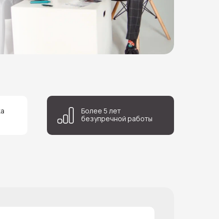
ка
Более 5 лет
безупречной работы