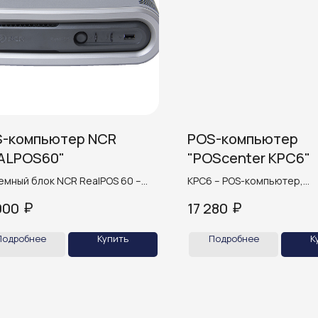
-компьютер NCR
POS-компьютер
ALPOS60"
"POScenter KPC6"
емный блок NCR RealPOS 60 –
KPC6 – POS-компьютер,
кая производительность в
разработанный на платфор
₽
₽
000
17 280
актном формате.
Bay Trail.
Подробнее
Купить
Подробнее
К