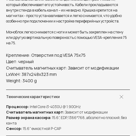
который обеспечивает его устойчивость. Кабели прокладываются
внутри стенда в кабель канал – их не видно. Крышка крепится на
магнитах - просто устанавливается и легко снимается, что удобно
особенно при подключении и настройке периферийных устройств.
Моноблок легко снимается с ноги и может быть закреплен на стену
или другую вертикальную поверхность с помощью VESA-крепления 75
на 75.
Крепление: Отверстия под VESA 75x75
Цвет: черный
Считыватель магнитных карт: Зависит от модификации
LxWxH: 387x248x323 mm
Weight: 3400 g
Технические характеристики
Процессор:
Intel Core i3-4030U @ 1.90GHz
Считыватель магнитных карт:
Зависит от модификации
Размер экрана кассира:
15.6", EDP, 1366*768, абсолютно плоский, без
канта
Сенсор:
15.6" емкостной P-CAP