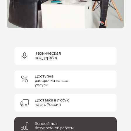
Нужна помощь в выборе?
Оставьте заявку на бесплатную
консультацию и получите
скидку 5%
на покупку оборудования или
получение услуги.
Техническая
поддержка
+7
Доступна
рассрочка на все
Соглашаюсь на обработку персональных данных
услуги
Отправить
Доставка в любую
часть России
Более 5 лет
безупречной работы