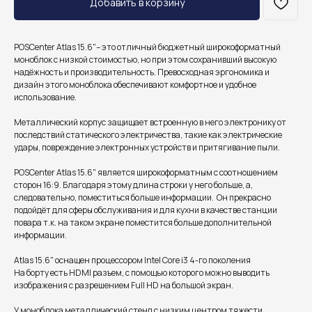
Добавить в корзину
POSСenter Atlas 15.6"– это отличный бюджетный широкоформатный
моноблок c низкой стоимостью, но при этом сохранивший высокую
надёжность и производительность. Превосходная эргономика и
дизайн этого моноблока обеспечивают комфортное и удобное
использование.
Металлический корпус защищает встроенную в него электронику от
последствий статического электричества, такие как электрические
удары, повреждение электронных устройств и притягивание пыли.
POSСenter Atlas 15.6" является широкоформатным с соотношением
сторон 16:9. Благодаря этому длина строки у него больше, а,
следовательно, поместиться больше информации. Он прекрасно
подойдёт для сферы обслуживания и для кухни в качестве станции
повара т.к. на таком экране поместится больше дополнительной
информации.
Atlas 15.6" оснащен процессором Intel Core i3 4-го поколения
На борту есть HDMI разъем, с помощью которого можно выводить
изображения c разрешением Full HD на большой экран.
У моноблока металлический стенд с низким центром тяжести,