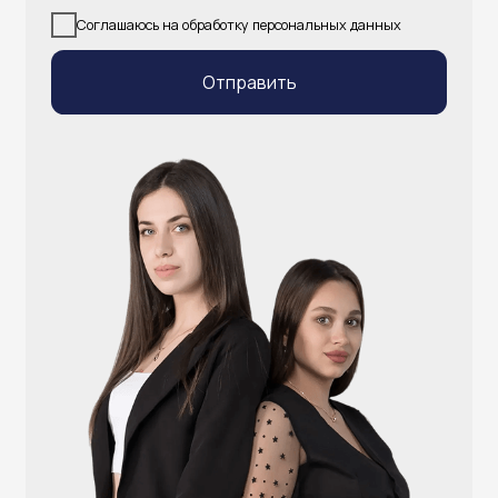
info@atlantisgr.ooo
+7 (924) 004-32-01
Каталог
Видеонаблюдение
Штрихкодовое оборудование
Принтеры чеков и этикеток
Счётчики валюты
Денежные ящики
Антикражные ворота
Весовое оборудование
Онлайн-кассы
Терминалы самообслуживания
POS-моноблоки
POS-компьютеры