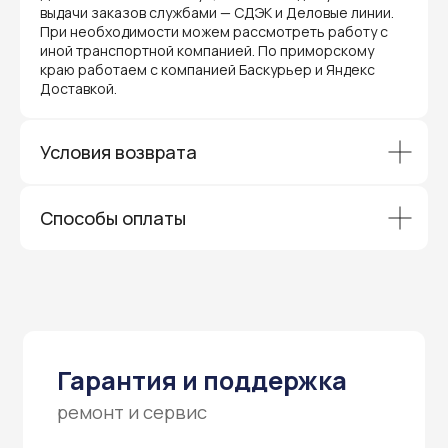
сервис для торгового оборудования,
выдачи заказов службами — СДЭК и Деловые линии.
видеонаблюдения и онлайн-касс. Все
При необходимости можем рассмотреть работу с
устройства, купленные у нас, покрываются
гарантией производителя и обслуживаются
иной транспортной компанией. По приморскому
через официальные сервисные центры
краю работаем с компанией Баскурьер и Яндекс
в Приморском крае.
Доставкой.
Вам не придется отправлять оборудование
и ждать длительное время — мы обеспечиваем
быструю и эффективную коммуникацию с АСЦ,
Условия возврата
чтобы ваш бизнес работал без перебоев.
Способы оплаты