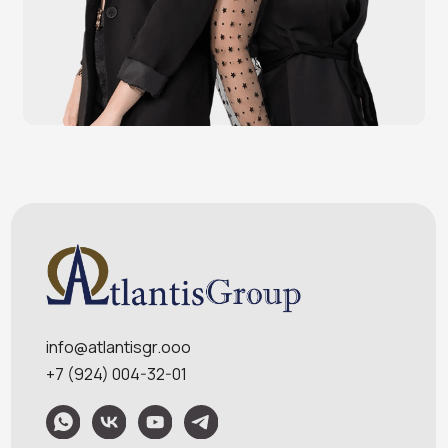
POS-мониторы
Меню
Услуги
О компании
Оплата и доставка
Контакты
Политика конфидециальности
Обращаем Ваше внимание на то, что данный интернет-сайт носит
исключительно информационный характер и ни при каких условиях
информационные материалы и цены, размещенные на сайте, не являются
публичной офертой, определяемой положениями Статей 435 и 437
Гражданского кодекса РФ. Ваш заказ, включая стоимость и наличие товара,
будет подтвержден нашим менеджером посредством телефонного звонка на
номер, указанный Вами при заказе.