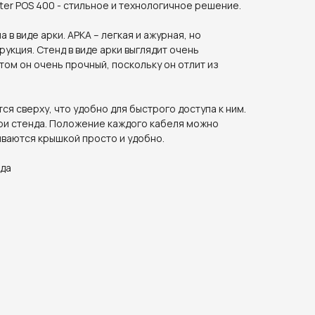
er POS 400 - стильное и технологичное решение.
 в виде арки. АРКА – легкая и ажурная, но
укция. Стенд в виде арки выглядит очень
том он очень прочный, поскольку он отлит из
я сверху, что удобно для быстрого доступа к ним.
ри стенда. Положение каждого кабеля можно
ваются крышкой просто и удобно.
 да