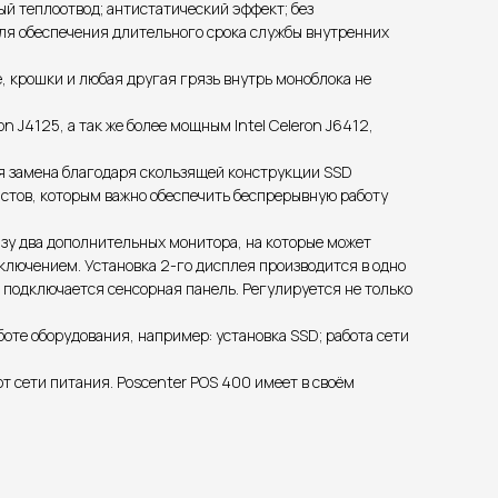
ый теплоотвод; антистатический эффект; без
для обеспечения длительного срока службы внутренних
е, крошки и любая другая грязь внутрь моноблока не
n J4125, а так же более мощным Intel Celeron J6412,
ая замена благодаря скользящей конструкции SSD
истов, которым важно обеспечить беспрерывную работу
азу два дополнительных монитора, на которые может
дключением. Установка 2-го дисплея производится в одно
, подключается сенсорная панель. Регулируется не только
оте оборудования, например: установка SSD; работа сети
 сети питания. Poscenter POS 400 имеет в своём