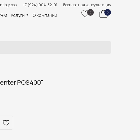
ntisgr.ooo
+7 (924) 004-32-01
Бесплатная консультация
0
0
CRM
Услуги
О компании
enter POS400"