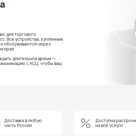
ка
ис для торгового
с. Все устройства, купленные
я и обслуживаются через
м крае.
 ждать длительное время —
ммуникацию с АСЦ, чтобы ваш
Доставка в любую
Доступна рассроч
часть России
на все услуги