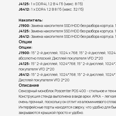
J4125:
1 х DDR4L 1.2 В 4 Гб (макс. 8 Гб)
J6412:
1 х DDR4 1.2 В 8 Гб (макс. 32 Гб)
Накопитель:
J1900:
Замена накопителя SSD/HDD без разбора корпуса. 1
J4125:
Замена накопителя SSD/HDD без разбора корпуса. 1 
J6412:
Замена накопителя SSD/HDD без разбора корпуса. 1 
Опции
Опции:
J1900:
15" 2-й дисплей, 1024 x 768; 15" 2-й дисплей, 1024
абсолютно плоский; Дисплей покупателя VFD 2*20
J4125:
15" 2-й дисплей, 1024*768; 15" 2-й дисплей, 1024*
покупателя VFD 2*20
J6412:
15" 2-й дисплей, 1024*768; 15" 2-й дисплей, 1024*
Дисплей покупателя VFD 2*20
Описание
Сенсорный моноблок Poscenter POS 400 - стильное и тех
Конструкция стенда выполнена в виде арки. АРКА – легкая
очень прочный, поскольку он отлит из алюминиевого сплав
Интерфейсные порты находятся сверху, что удобно для бы
закрываются крышкой просто и удобно.