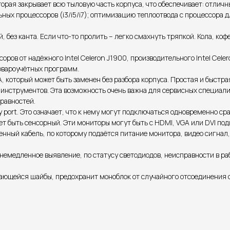
орая закрывает всю тыловую часть корпуса, что обеспечивает: отличн
ых процессоров (i3/i5/i7); оптимизацию теплоотвода с процессора 
без канта. Если что-то пролить – легко смахнуть тряпкой. Кола, коф
в от надёжного Intel Celeron J1900, производительного Intel Celero
товароучётных программ.
 который может быть заменен без разбора корпуса. Простая и быстр
ез инструментов. Эта возможность очень важна для сервисных специал
правностей.
 port. Это означает, что к нему могут подключаться одновременно ср
ет быть сенсорный. Эти мониторы могут быть с HDMI, VGA или DVI по
енный кабель, по которому подаётся питание монитора, видео сигнал
емедленное выявление, по статусу светодиодов, неисправности в раб
ющейся шайбы, предохранит моноблок от случайного отсоединения от