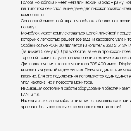
Голова моноблока имеет металлический каркас – раму, кот
вентиляторное исполнение даже для высокопроизводительн
компонентов.
Сенсорный емкостной экран моноблока абсолютно плоский, 
попадут.
Моноблок может комплектоваться целой линейкой процессоро
который с лёгкостью решает все задачи кассового узла и 
Особенностью POS400 является накопитель SSD 2.5" SATA,
(занимает 5 секунд). Для удобства, замена происходит б
торговой точки в случае возникновения технических неис
Для подключения второго монитора POS 400 имеет Display
выводиться разный видео сигнал. Причем один из них мож
касание. Для его подключения используется один единств
угол наклона, но и поворота монитора.
Индикация состояния работы оборудования обеспечивает н
LAN, и т.д.
Надежная фиксация кабеля питания, с помощью навинчива
арсенале большое количество дополнительных опций.