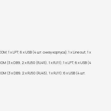
1 х LPT; 6 х USB (4 шт. снизу корпуса); 1 х Line out; 1 х
 (3 х DB9, 2 х RJ50 (RJ45), 1 х RJ11); 1 х LPT; 6 х USB (4
M (3 х DB9, 2 х RJ50 (RJ45), 1 х RJ11); 6 х USB (4 шт.