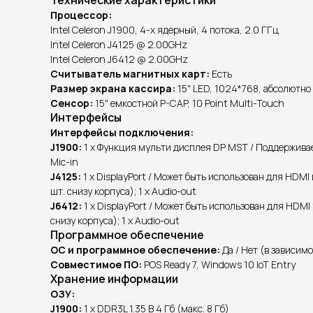
Процессор:
Intel Celeron J1900, 4-х ядерный, 4 потока, 2.0 ГГц
Intel Celeron J4125 @ 2.00GHz
Intel Celeron J6412 @ 2.00GHz
Считыватель магнитных карт:
Есть
Размер экрана кассира:
15" LED, 1024*768, абсолютно 
Сенсор:
15" емкостной P-CAP, 10 Point Multi-Touch
Интерфейсы
Интерфейсы подключения:
J1900:
1 х Функция мульти дисплея DP MST / Поддерживаемые
Mic-in
J4125:
1 х DisplayPort / Может быть использован для HDMI и
шт. снизу корпуса); 1 х Audio-out
J6412:
1 х DisplayPort / Может быть использован для HDMI 
снизу корпуса); 1 х Audio-out
Программное обеспечение
ОС и программное обеспечение:
Да / Нет (в зависим
Совместимое ПО:
POS Ready 7, Windows 10 IoT Entry
Хранение информации
ОЗУ:
J1900:
1 x DDR3L 1.35 В 4 Гб (макс. 8 Гб)