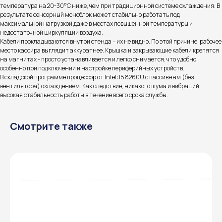
температура на 20-30°C ниже, чем при традиционной системе охлаждения. В
результате сенсорный моноблок может стабильно работать под
максимальной нагрузкой даже в местах повышенной температуры и
недостаточной циркуляции воздуха.
Кабели прокладываются внутри стенда – их не видно. По этой причине, рабочее
место кассира выглядит аккуратнее. Крышка и закрывающие кабели крепятся
на магнитах - просто устанавливается и легко снимается, что удобно
особенно при подключении и настройке периферийных устройств.
В складской программе процессор от Intel: I5 8260U с пассивным (без
вентилятора) охлаждением. Как следствие, никакого шума и вибраций,
высокая стабильность работы в течение всего срока службы.
Смотрите также