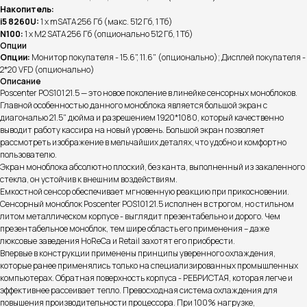
Накопитель:
i5 8260U:
1 х mSATA 256 Гб (макс. 512 Гб, 1 Тб)
N100:
1 х M2 SATA 256 Гб (опционально 512 Гб, 1 Тб)
Опции
Опции:
Монитор покупателя - 15.6", 11.6" (опционально); Дисплей покупателя -
2*20 VFD (опционально)
Описание
Poscenter POS101 21.5 — это новое поколение в линейке сенсорных моноблоков.
Главной особенностью данного моноблока является большой экран с
диагональю 21.5" дюйма и разрешением 1920*1080, который качественно
выводит работу кассира на новый уровень. Большой экран позволяет
рассмотреть изображение в мельчайших деталях, что удобно и комфортно
пользователю.
Экран моноблока абсолютно плоский, без канта, выполненный из закаленного
стекла, он устойчив к внешним воздействиям.
Емкостной сенсор обеспечивает мгновенную реакцию при прикосновении.
Cенсорный моноблок Poscenter POS101 21.5 исполнен в строгом, но стильном
литом металлическом корпусе - выглядит презентабельно и дорого. Чем
презентабельное моноблок, тем шире область его применения – даже
люксовые заведения HoReCa и Retail захотят его приобрести.
Впервые в конструкции применены принципы уверенного охлаждения,
которые ранее применялись только на специализированных промышленных
компьютерах. Обратная поверхность корпуса - РЕБРИСТАЯ, которая легче и
эффективнее рассеивает тепло. Превосходная система охлаждения для
повышения производительности процессора. При 100% нагрузке,