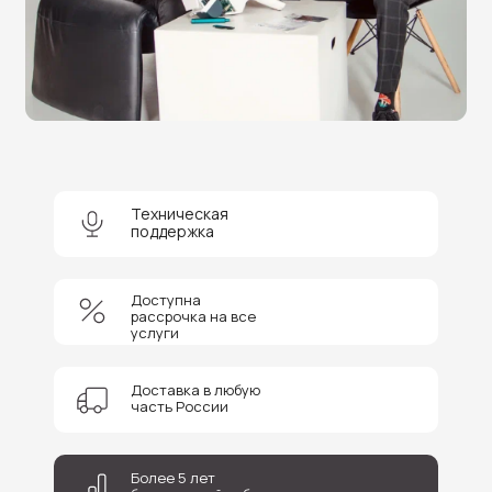
Оставьте заявку на бесплатную
консультацию и получите
скидку 5%
на покупку оборудования или
получение услуги.
+7
Техническая
поддержка
Соглашаюсь на обработку персональных данных
Доступна
Отправить
рассрочка на все
услуги
Доставка в любую
часть России
Более 5 лет