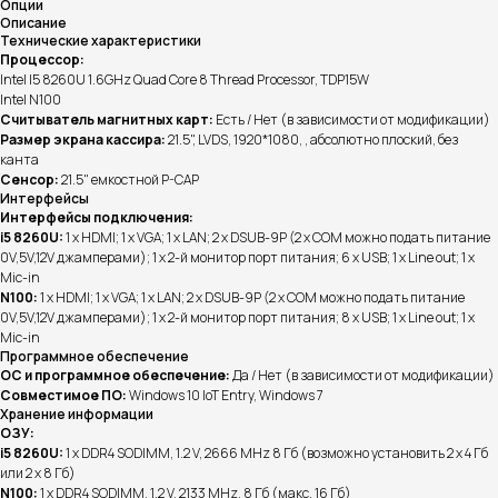
Опции
Описание
Технические характеристики
Процессор:
Intel I5 8260U 1.6GHz Quad Core 8 Thread Processor, TDP15W
Intel N100
Считыватель магнитных карт:
Есть / Нет (в зависимости от модификации)
Размер экрана кассира:
21.5", LVDS, 1920*1080, , абсолютно плоский, без
канта
Сенсор:
21.5" емкостной P-CAP
Интерфейсы
Интерфейсы подключения:
i5 8260U:
1 x HDMI; 1 х VGA; 1 х LAN; 2 х DSUB-9P (2 х COM можно подать питание
0V,5V,12V джамперами); 1 х 2-й монитор порт питания; 6 х USB; 1 х Line out; 1 х
Mic-in
N100:
1 x HDMI; 1 х VGA; 1 х LAN; 2 х DSUB-9P (2 х COM можно подать питание
0V,5V,12V джамперами); 1 х 2-й монитор порт питания; 8 х USB; 1 х Line out; 1 х
Mic-in
Программное обеспечение
ОС и программное обеспечение:
Да / Нет (в зависимости от модификации)
Совместимое ПО:
Windows 10 IoT Entry, Windows 7
Хранение информации
ОЗУ:
i5 8260U:
1 х DDR4 SODIMM, 1.2 V, 2666 MHz 8 Гб (возможно установить 2 х 4 Гб
или 2 х 8 Гб)
N100:
1 х DDR4 SODIMM, 1.2 V, 2133 MHz, 8 Гб (макс. 16 Гб)