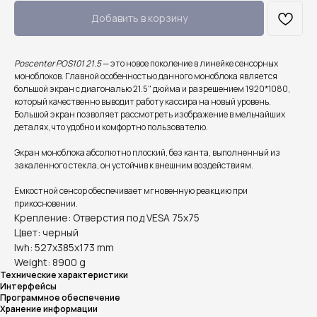
Добавить в корзину
Poscenter POS101 21.5
— это новое поколение в линейке сенсорных
моноблоков. Главной особенностью данного моноблока является
большой экран с диагональю 21.5" дюйма и разрешением 1920*1080,
который качественно выводит работу кассира на новый уровень.
Большой экран позволяет рассмотреть изображение в мельчайших
деталях, что удобно и комфортно пользователю.
Экран моноблока абсолютно плоский, без канта, выполненный из
закаленного стекла, он устойчив к внешним воздействиям.
Емкостной сенсор обеспечивает мгновенную реакцию при
прикосновении.
Крепление: Отверстия под VESA 75x75
Цвет: черный
lwh: 527x385x173 mm
Weight: 8900 g
Технические характеристики
Интерфейсы
Программное обеспечение
Хранение информации