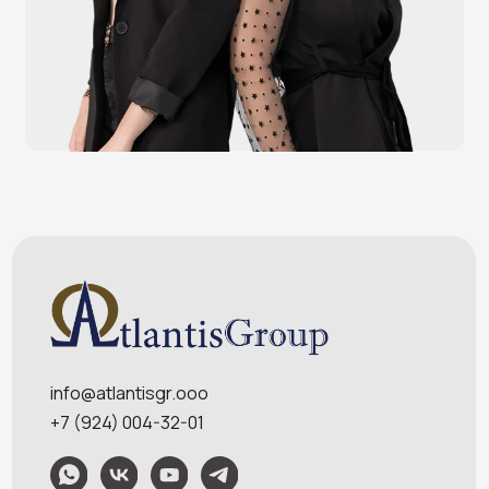
Меню
Услуги
О компании
Оплата и доставка
Контакты
Политика конфидециальности
Обращаем Ваше внимание на то, что данный интернет-сайт носит
исключительно информационный характер и ни при каких условиях
информационные материалы и цены, размещенные на сайте, не являются
публичной офертой, определяемой положениями Статей 435 и 437
Гражданского кодекса РФ. Ваш заказ, включая стоимость и наличие товара,
будет подтвержден нашим менеджером посредством телефонного звонка на
номер, указанный Вами при заказе.