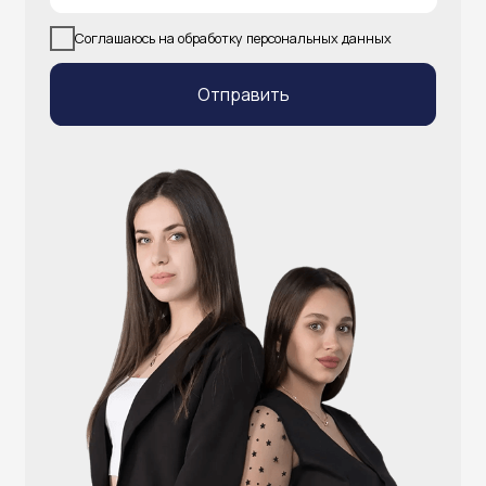
info@atlantisgr.ooo
+7 (924) 004-32-01
Каталог
Видеонаблюдение
Штрихкодовое оборудование
Принтеры чеков и этикеток
Счётчики валюты
Денежные ящики
Антикражные ворота
Весовое оборудование
Онлайн-кассы
Терминалы самообслуживания
POS-моноблоки
POS-компьютеры
POS-мониторы