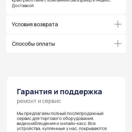
и ждать длительное время — мы обеспечиваем
быструю и эффективную коммуникацию с АСЦ,
Доставкой.
чтобы ваш бизнес работал без перебоев.
Условия возврата
Способы оплаты