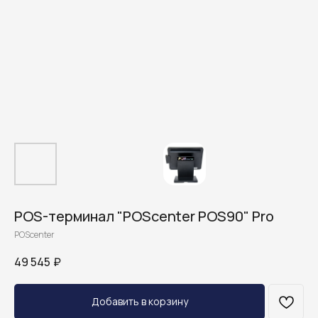
POS-терминал "POScenter POS90" Pro
POScenter
49 545
₽
Добавить в корзину