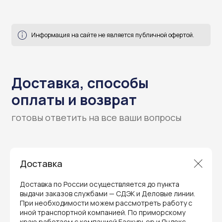
Гарантия и поддержка
ремонт и сервис
Мы предлагаем полный послепродажный
Доставка
сервис для торгового оборудования,
видеонаблюдения и онлайн-касс. Все
устройства, купленные у нас, покрываются
Доставка по России осуществляется до пункта
гарантией производителя и обслуживаются
выдачи заказов службами — СДЭК и Деловые линии.
через официальные сервисные центры
в Приморском крае.
При необходимости можем рассмотреть работу с
иной транспортной компанией. По приморскому
Вам не придется отправлять оборудование
краю работаем с компанией Баскурьер и Яндекс