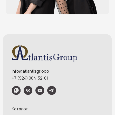
Оплата и доставка
Контакты
Политика конфидециальности
Обращаем Ваше внимание на то, что данный интернет-сайт носит
исключительно информационный характер и ни при каких условиях
информационные материалы и цены, размещенные на сайте, не являются
публичной офертой, определяемой положениями Статей 435 и 437
Гражданского кодекса РФ. Ваш заказ, включая стоимость и наличие товара,
будет подтвержден нашим менеджером посредством телефонного звонка на
номер, указанный Вами при заказе.