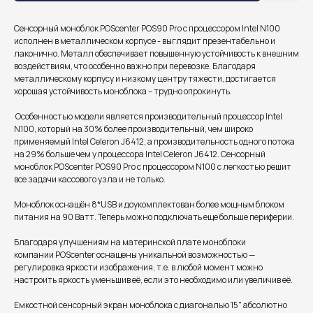
Сенсорный моноблок POScenter POS90 Pro с процессором Intel N100
исполнен в металлическом корпусе - выглядит презентабельно и
лаконично. Металл обеспечивает повышенную устойчивость к внешним
воздействиям, что особенно важно при перевозке. Благодаря
металлическому корпусу и низкому центру тяжести, достигается
хорошая устойчивость моноблока – трудно опрокинуть.
Особенностью модели является производительный процессор Intel
N100, который на 30% более производительный, чем широко
применяемый Intel Celeron J6412, а производительность одного потока
на 29% больше чем у процессора Intel Celeron J6412. Сенсорный
моноблок POScenter POS90 Pro с процессором N100 с легкостью решит
все задачи кассового узла и не только.
Моноблок оснащён 8*USB и доукомплектован более мощным блоком
питания на 90 Ватт. Теперь можно подключать еще больше периферии.
Благодаря улучшениям на материнской плате моноблоки
компании POScenter оснащены уникальной возможностью —
регулировка яркости изображения, т.е. в любой момент можно
настроить яркость уменьшив её, если это необходимо или увеличив её.
Емкостной сенсорный экран моноблока c диагональю 15" абсолютно