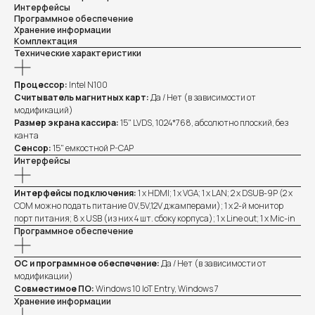
Интерфейсы
Программное обеспечение
Хранение информации
Комплектация
Технические характеристики
Процессор:
Intel N100
Считыватель магнитных карт:
Да / Нет (в зависимости от
модификаций)
Размер экрана кассира:
15" LVDS, 1024*768, абсолютно плоский, без
канта
Сенсор:
15" емкостной P-CAP
Интерфейсы
Интерфейсы подключения:
1 x HDMI; 1 x VGA; 1 x LAN; 2 x DSUB-9P (2 x
COM можно подать питание 0V,5V,12V джамперами); 1 x 2-й монитор
порт питания; 8 x USB (из них 4 шт. сбоку корпуса); 1 x Line out; 1 x Mic-in
Программное обеспечение
ОС и программное обеспечение:
Да / Нет (в зависимости от
модификации)
Совместимое ПО:
Windows 10 IoT Entry, Windows 7
Хранение информации