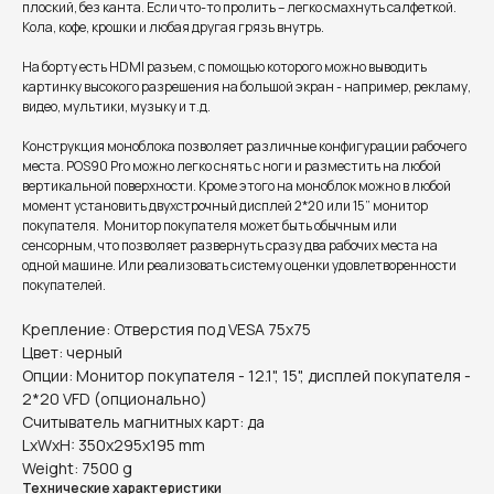
плоский, без канта. Если что-то пролить – легко смахнуть салфеткой.
Кола, кофе, крошки и любая другая грязь внутрь.
На борту есть HDMI разъем, с помощью которого можно выводить
картинку высокого разрешения на большой экран - например, рекламу,
видео, мультики, музыку и т.д.
Конструкция моноблока позволяет различные конфигурации рабочего
места. POS90 Pro можно легко снять с ноги и разместить на любой
вертикальной поверхности. Кроме этого на моноблок можно в любой
момент установить двухстрочный дисплей 2*20 или 15” монитор
покупателя. Монитор покупателя может быть обычным или
сенсорным, что позволяет развернуть сразу два рабочих места на
одной машине. Или реализовать систему оценки удовлетворенности
покупателей.
Крепление: Отверстия под VESA 75x75
Цвет: черный
Опции: Монитор покупателя - 12.1", 15", дисплей покупателя -
2*20 VFD (опционально)
Считыватель магнитных карт: да
LxWxH: 350x295x195 mm
Weight: 7500 g
Технические характеристики