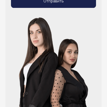
Каталог
Видеонаблюдение
Штрихкодовое оборудование
Принтеры чеков и этикеток
Счётчики валюты
Денежные ящики
Антикражные ворота
Весовое оборудование
Онлайн-кассы
Терминалы самообслуживания
POS-моноблоки
POS-компьютеры
POS-мониторы
Меню
Услуги
О компании