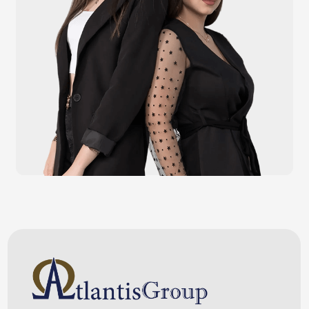
Счётчики валюты
Денежные ящики
Антикражные ворота
Весовое оборудование
Онлайн-кассы
Терминалы самообслуживания
POS-моноблоки
POS-компьютеры
POS-мониторы
Меню
Услуги
О компании
Оплата и доставка
Контакты
Политика конфидециальности
Обращаем Ваше внимание на то, что данный интернет-сайт носит
исключительно информационный характер и ни при каких условиях
информационные материалы и цены, размещенные на сайте, не являются
публичной офертой, определяемой положениями Статей 435 и 437
Гражданского кодекса РФ. Ваш заказ, включая стоимость и наличие товара,
будет подтвержден нашим менеджером посредством телефонного звонка на
номер, указанный Вами при заказе.