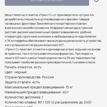
Весы с печатью этикеток «Принт С» от производителя «Штрих-М»
разработаны специально для взвешивания и фасовки товаров
на овощных, фруктовых, бакалейных и кондитерских отделах
в магазинах самообслуживания. Информативный двухстрочный
дисплей, высокий максимальный предел взвешивания, удобная
клавиатура с крупными кнопками и необходимые для подключения
к ПК интерфейсы обеспечивают высокую функциональность устройства
и его успешную интеграцию в комплекс ККТ.
«Принт С» печатает этикетки и одномерные штрих-коды как на основе
встроенных, так и по пользовательским форматам. При скорости
печати 100 мм/с и допустимой ширине ленты 58 мм термопринтер
показывает наиболее высокую производительность в своем классе.
Печать этикеток: есть
Цвет: черный
Страна производства: Россия
Защита от влаги: есть
Максимальный предел взвешивания: 15 кг
Наименьший предел взвешивания: 40 г
Количество дисплеев: 1
Количество клавиш: 80 / 120 (с расширением до 240)