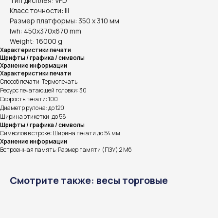
Тип дисплея: VFD
Класс точности: III
Размер платформы: 350 x 310 мм
lwh: 450x370x670 mm
Weight: 16000 g
Характеристики печати
Шрифты / графика / символы
Хранение информации
Характеристики печати
Способ печати: Термопечать
Ресурс печатающей головки: 30
Скорость печати: 100
Диаметр рулона: до 120
Ширина этикетки: до 58
Шрифты / графика / символы
Символов в строке: Ширина печати до 54 мм
Хранение информации
Встроенная память: Размер памяти (ПЗУ) 2 Мб
Смотрите также: весы торговые