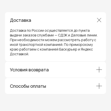
Доставка
Гарантия и поддержка
ремонт и сервис
Доставка по России осуществляется до пункта
выдачи заказов службами — СДЭК и Деловые линии.
Мы предлагаем полный послепродажный
При необходимости можем рассмотреть работу с
сервис для торгового оборудования,
иной транспортной компанией. По приморскому
видеонаблюдения и онлайн-касс. Все
краю работаем с компанией Баскурьер и Яндекс
устройства, купленные у нас, покрываются
Доставкой.
гарантией производителя и обслуживаются
через официальные сервисные центры
в Приморском крае.
Вам не придется отправлять оборудование
Условия возврата
и ждать длительное время — мы обеспечиваем
быструю и эффективную коммуникацию с АСЦ,
чтобы ваш бизнес работал без перебоев.
Способы оплаты