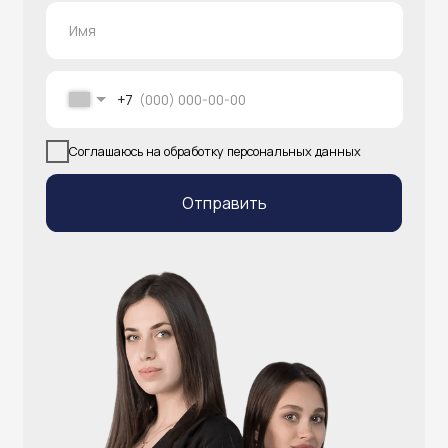
info@atlantisgr.ooo
+7 (924) 004-32-01
Каталог
Видеонаблюдение
Штрихкодовое оборудование
Принтеры чеков и этикеток