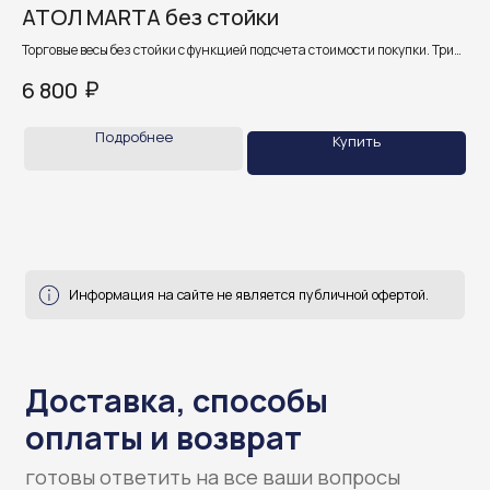
АТОЛ MARTA без стойки
M
Доставка, способы
Торговые весы без стойки с функцией подсчета стоимости покупки. Три
Про
оплаты и возврат
независимых дисплея показывают вес на платформе, стоимость
вес
₽
6 800
6 
 или
взвешиваемого товара, общую сумму чека или сдачу.
так
готовы ответить на все ваши вопросы
Подробнее
Купить