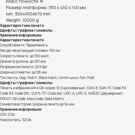
Класс точности: III
Размер платформы: 350 х 450 х 140 мм
lwh: 350x450x670 mm
Weight: 10000 g
Характеристики печати
Шрифты / графика / символы
Хранение информации
Характеристики печати
Способ печати: Термопечать
Ресурс печатающей головки: 150 км
Скорость печати: до 150 мм/с
Диаметр рулона: до 120 мм
Разрешение печати: 203 dpi
Ширина этикетки: до 58 мм
Тип ленты: Gap, Notch, Black Mark, Continuous, Fan-Fold
Шрифты / графика / символы
Печать изображений и QR-кодов: 1D (одномерные): EAN-8, EAN-13, Code 39,
Code 93, Code 128, I 2 of 5, ITF, Coda bar, UPC-A, UPC-E, IMB 2D (двумерные):
PDF417, QR code, Maxi code, Data Matrix
Символов в строке: Ширина печати до 54 мм
Хранение информации
ОЗУ: 2 Gb
Накопитель: 32 Gb