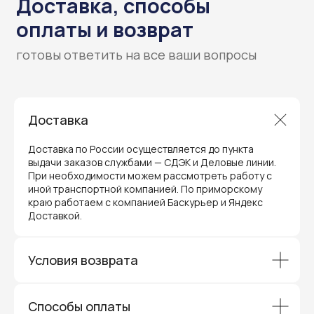
Гарантия и поддержка
Доставка
ремонт и сервис
Доставка по России осуществляется до пункта
выдачи заказов службами — СДЭК и Деловые линии.
Мы предлагаем полный послепродажный
При необходимости можем рассмотреть работу с
сервис для торгового оборудования,
видеонаблюдения и онлайн-касс. Все
иной транспортной компанией. По приморскому
устройства, купленные у нас, покрываются
краю работаем с компанией Баскурьер и Яндекс
гарантией производителя и обслуживаются
Доставкой.
через официальные сервисные центры
в Приморском крае.
Вам не придется отправлять оборудование
Условия возврата
и ждать длительное время — мы обеспечиваем
быструю и эффективную коммуникацию с АСЦ,
чтобы ваш бизнес работал без перебоев.
Способы оплаты