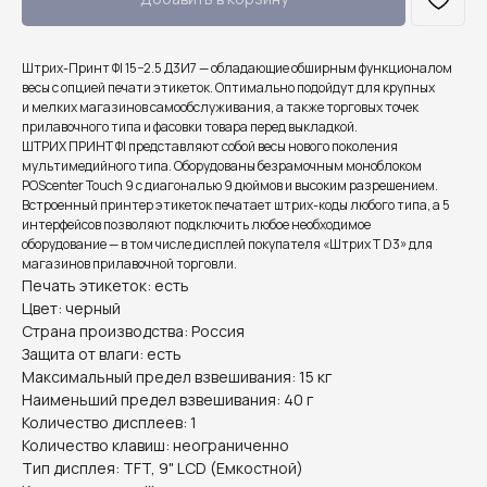
Штрих-Принт ФI 15−2.5 Д3И7 — обладающие обширным функционалом
весы с опцией печати этикеток. Оптимально подойдут для крупных
и мелких магазинов самообслуживания, а также торговых точек
прилавочного типа и фасовки товара перед выкладкой.
ШТРИХ ПРИНТ ФI представляют собой весы нового поколения
мультимедийного типа. Оборудованы безрамочным моноблоком
POScenter Touch 9 с диагональю 9 дюймов и высоким разрешением.
Встроенный принтер этикеток печатает штрих-коды любого типа, а 5
интерфейсов позволяют подключить любое необходимое
оборудование — в том числе дисплей покупателя «Штрих T D3» для
магазинов прилавочной торговли.
Печать этикеток: есть
Цвет: черный
Страна производства: Россия
Защита от влаги: есть
Максимальный предел взвешивания: 15 кг
Наименьший предел взвешивания: 40 г
Количество дисплеев: 1
Количество клавиш: неограниченно
Тип дисплея: TFT, 9" LCD (Емкостной)