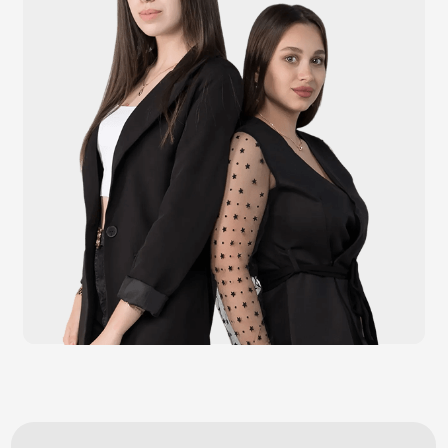
Видеонаблюдение
Штрихкодовое оборудование
Принтеры чеков и этикеток
Счётчики валюты
Денежные ящики
Антикражные ворота
Весовое оборудование
Онлайн-кассы
Терминалы самообслуживания
POS-моноблоки
POS-компьютеры
POS-мониторы
Меню
Услуги
О компании
Оплата и доставка
Контакты
Политика конфидециальности