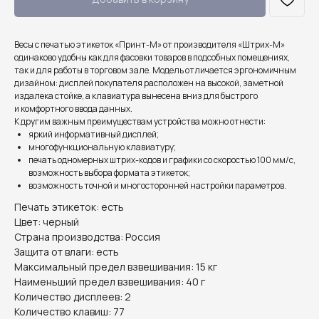
Весы с печатью этикеток «Принт-М» от производителя «Штрих-М»
одинаково удобны как для фасовки товаров в подсобных помещениях,
так и для работы в торговом зале. Модель отличается эргономичным
дизайном: дисплей покупателя расположен на высокой, заметной
издалека стойке, а клавиатура вынесена вниз для быстрого
и комфортного ввода данных.
К другим важным преимуществам устройства можно отнести:
яркий информативный дисплей;
многофункциональную клавиатуру;
печать одномерных штрих-кодов и графики со скоростью 100 мм/с,
возможность выбора формата этикеток;
возможность точной и многосторонней настройки параметров.
Печать этикеток: есть
Цвет: черный
Страна производства: Россия
Защита от влаги: есть
Максимальный предел взвешивания: 15 кг
Наименьший предел взвешивания: 40 г
Количество дисплеев: 2
Количество клавиш: 77