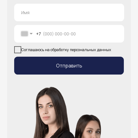
info@atlantisgr.ooo
+7 (924) 004-32-01
Каталог
Видеонаблюдение
Штрихкодовое оборудование
Принтеры чеков и этикеток