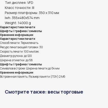
Тип дисплея: VFD
Класс точности: III
Размер платформы: 350 x 310 мм
lwh: 355x480x574 mm
Weight: 14000 g
Характеристики печати
Шрифты / графика / символы
Хранение информации
Характеристики печати
Способ печати: Термопечать
Ресурс печатающей головки: 30
Скорость печати: 100 мм/сек
Диаметр рулона: до 120
Ширина этикетки: до 58
Шрифты / графика / символы
Символов в строке: Ширина печати до 54 мм
Хранение информации
Встроенная память: Размер памяти (ПЗУ) 2 Мб
Смотрите также: весы торговые