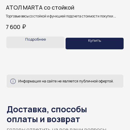
АТОЛ MARTA со стойкой
M
Доставка, способы
Торговые весы со стойкой и функцией подсчета стоимости покупки.
Про
оплаты и возврат
а
Имеют три независимых дисплея, которые показывают вес
вес
₽
7 600
6 
на платформе, стоимость взвешиваемого товара, общую сумму чека или
так
готовы ответить на все ваши вопросы
сдачу.
Подробнее
Купить