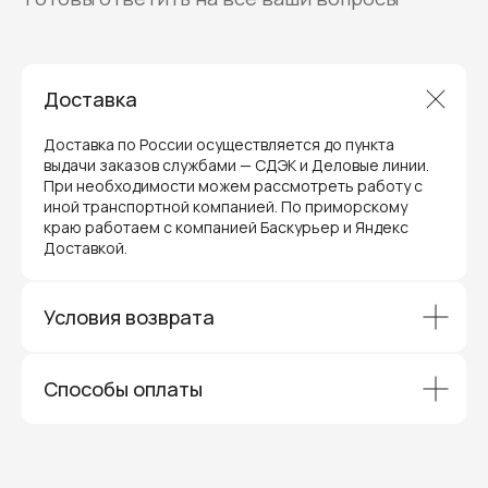
Доставка
Гарантия и поддержка
ремонт и сервис
Доставка по России осуществляется до пункта
выдачи заказов службами — СДЭК и Деловые линии.
Мы предлагаем полный послепродажный
При необходимости можем рассмотреть работу с
сервис для торгового оборудования,
иной транспортной компанией. По приморскому
видеонаблюдения и онлайн-касс. Все
краю работаем с компанией Баскурьер и Яндекс
устройства, купленные у нас, покрываются
Доставкой.
гарантией производителя и обслуживаются
через официальные сервисные центры
в Приморском крае.
Вам не придется отправлять оборудование
Условия возврата
и ждать длительное время — мы обеспечиваем
быструю и эффективную коммуникацию с АСЦ,
чтобы ваш бизнес работал без перебоев.
Способы оплаты