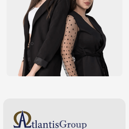
Счётчики валюты
Денежные ящики
Антикражные ворота
Весовое оборудование
Онлайн-кассы
Терминалы самообслуживания
POS-моноблоки
POS-компьютеры
POS-мониторы
Меню
Услуги
О компании
Оплата и доставка
Контакты
Политика конфидециальности
Обращаем Ваше внимание на то, что данный интернет-сайт носит
исключительно информационный характер и ни при каких условиях
информационные материалы и цены, размещенные на сайте, не являются
публичной офертой, определяемой положениями Статей 435 и 437
Гражданского кодекса РФ. Ваш заказ, включая стоимость и наличие товара,
будет подтвержден нашим менеджером посредством телефонного звонка на