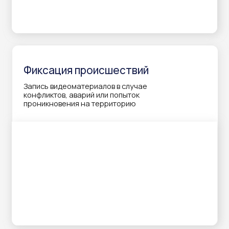
Отправить
Нажимая на кнопку «Отправить», вы соглашаетесь
на обработку персональных данных в соответствии
с политикой конфиденциальности
Хиты продаж
надежное видеонаблюдение с Atlantis Group
Поворотная IP камера
HiWatch PT-N2400L-DE
Камера оснащена прочным корпусом,
устойчивым к погодным условиям, LED-
подсветкой, микрофоном и динамиком.