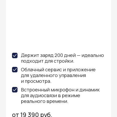
Гарантия и поддержка
ремонт и сервис
Мы предлагаем полный послепродажный
сервис для систем видеонаблюдения. Все
приобретенные у нас устройства покрываются
гарантией производителя и обслуживаются
через официальные сервисные центры
в Приморском крае.
Вам не нужно отправлять оборудование
и ждать долгий ремонт — мы обеспечиваем
быструю и эффективную коммуникацию
с АСЦ. Кроме того, на все монтажные работы
предоставляется месяц бесплатной
поддержки.
По истечении этого периода вы можете
заключить договор на дальнейшее
обслуживание, чтобы гарантировать
бесперебойную работу вашей системы
видеонаблюдения.