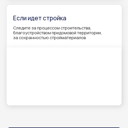
Держит заряд 200 дней — идеально
подходит для стройки.
Облачный сервис и приложение
для удаленного управления
и просмотра.
Встроенный микрофон и динамик
для аудиосвязи в режиме
реального времени.