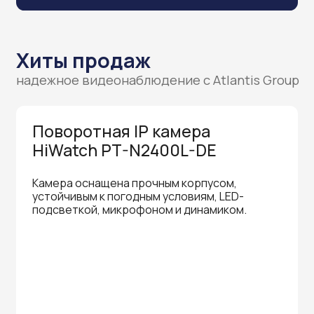
Обнаружение цели по типу
«Человек» / «ТС».
Фиксированный объектив 2.8
мм с широким углом обзора.
Корпус с классом защиты IP67,
устойчивый к влаге, пыли
и температурным перепадам.
Полная интеграция в IP-системы
видеонаблюдения.
Ночная съёмка с эффективной
дальностью до 30 метров.
от 6 990 руб.
Оставить заявку