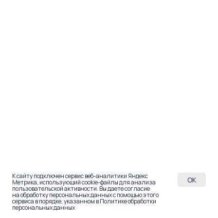
К сайту подключен сервис веб-аналитики Яндекс
OK
Метрика, использующий cookie-файлы для анализа
пользовательской активности. Вы даете согласие
на обработку персональных данных с помощью этого
сервиса в порядке, указанном в Политике обработки
персональных данных